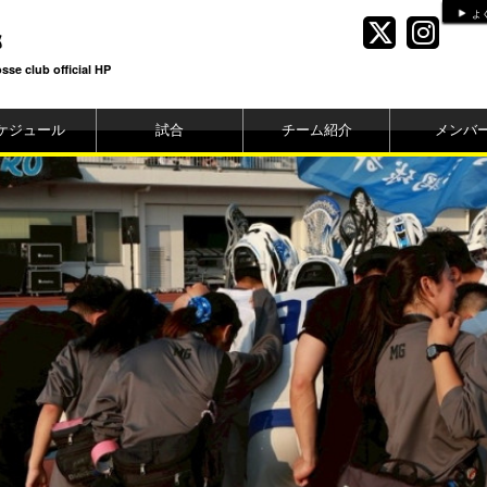
よ
部
se club official HP
ケジュール
試合
チーム紹介
メンバ