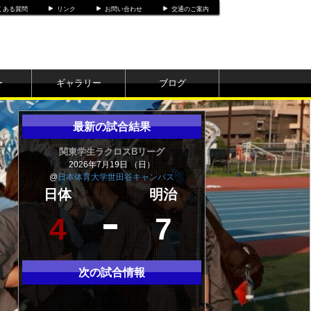
くある質問
リンク
お問い合わせ
交通のご案内
ー
ギャラリー
ブログ
最新の試合結果
関東学生ラクロスBリーグ
2026年7月19日 （日）
@
日本体育大学世田谷キャンパス
日体
明治
4
7
次の試合情報