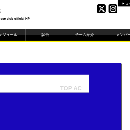
よ
部
se club official HP
ケジュール
試合
チーム紹介
メンバ
TOP AC