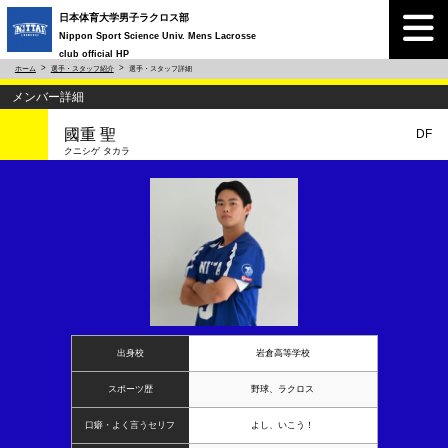
日本体育大学男子ラクロス部
Nippon Sport Science Univ. Mens Lacrosse
club official HP
ホーム
選手・スタッフ紹介
選手・スタッフ詳細
メンバー詳細
國重 聖
DF
クニシゲ タカラ
出身校
岩倉高等学校
スポーツ歴
野球、ラクロス
口癖・よく言うセリフ
よし、いこう！