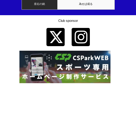
座右の銘
為せば成る
Club sponsor