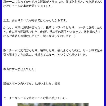
新チームになってから色々な問題がありました。僕は副主将という立場であり
ながらチームの事は放置してきました。
正直、あまりチームが好きではなかったからです。
かなり、同期に無理を言ったり、後輩にパワハラしたり、コーチに反発したり
と、俗に言う問題児でした。(時折、他大学の選手やスタッフ、審判員の方々
にもご迷惑をお掛けしました。深く反省しております。)
散々チームに文句言ったり、喧嘩したり、暴れまくったのに、リーグ戦で足を
引っ張るという結果に。神様見てんなー。とつくづく思いました。
本当にすみませんでした。
競技スポーツ向いてないと思いました。笑笑
と、まー今シーズン終えてこんな風に感じました。