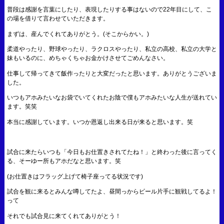
普段は感謝を言葉にしたり、表現したりする事はないので22年目にして、こ
の場を借りて言わせていただきます。
まずは、産んでくれてありがとう。(そこからかい。)
柔道やったり、野球やったり、ラクロスやったり、私立の高校、私立の大学と
妹もいるのに、めちゃくちゃお金かけさせてごめんなさい。
仕事して帰ってきて飯作ったりと大変だったと思います。ありがとうございま
した。
いつもアホみたいなお袋でいてくれたお陰で僕もアホみたいな人生が送れてい
ます。笑笑
本当に感謝しています。いつか恩返し出来る日が来ると思います。笑
試合に来たらいつも「今日もお仕置きされてたね！」と終わった後に言ってく
る、そーゆー所もアホだなと思います。笑
(お仕置きはフラッグ上げて椅子座ってる状況です)
試合を観に来るとみんな噂してたよ、昼間っからビール片手に観戦してるよ！
って
それでも試合見に来てくれてありがとう！