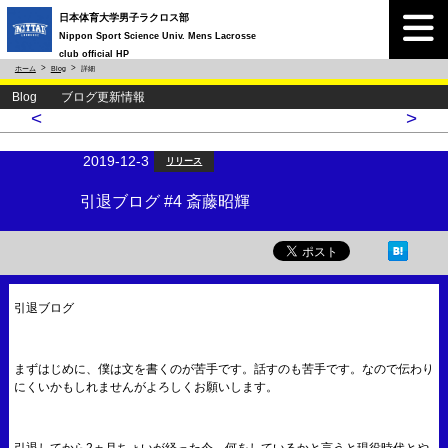
日本体育大学男子ラクロス部
Nippon Sport Science Univ. Mens Lacrosse
club official HP
ホーム
Blog
詳細
Blog ブログ更新情報
<
>
2019-12-3
リリース
引退ブログ #4 斎藤昭輝
引退ブログ
まずはじめに、僕は文を書くのが苦手です。話すのも苦手です。なので伝わり
にくいかもしれませんがよろしくお願いします。
引退してから2ヵ月ちょいが経った今、何をしているかと言うと現役時代とや