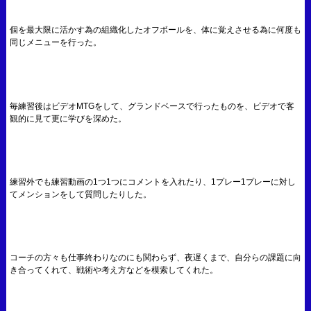
個を最大限に活かす為の組織化したオフボールを、体に覚えさせる為に何度も
同じメニューを行った。
毎練習後はビデオMTGをして、グランドベースで行ったものを、ビデオで客
観的に見て更に学びを深めた。
練習外でも練習動画の1つ1つにコメントを入れたり、1プレー1プレーに対し
てメンションをして質問したりした。
コーチの方々も仕事終わりなのにも関わらず、夜遅くまで、自分らの課題に向
き合ってくれて、戦術や考え方などを模索してくれた。