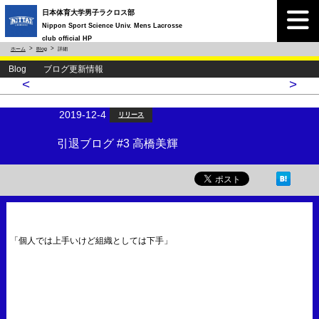
日本体育大学男子ラクロス部
Nippon Sport Science Univ. Mens Lacrosse
club official HP
ホーム
Blog
詳細
Blog ブログ更新情報
<
>
2019-12-4
リリース
引退ブログ #3 高橋美輝
「個人では上手いけど組織としては下手」