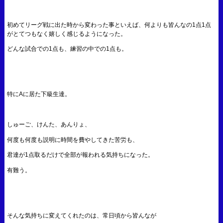
初めてリーグ戦に出た時から変わった事といえば、何よりも皆んなの1点1点
がとてつもなく嬉しく感じるようになった。
どんな試合での1点も、練習の中での1点も。
特にAに居た下級生達。
しゅーご、けんた、あんりょ、
何度も何度も説明に時間を費やしてきた苦労も、
君達が1点取るだけで全部が報われる気持ちになった。
有難う。
そんな気持ちに変えてくれたのは、常日頃から皆んなが