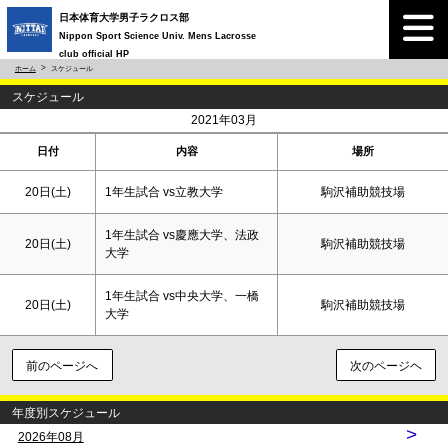
日本体育大学男子ラクロス部
Nippon Sport Science Univ. Mens Lacrosse
club official HP
ホーム
スケジュール
スケジュール
<
>
2021年03月
日付
内容
場所
20日(
土
)
1年生試合 vs立教大学
駒沢補助競技場
1年生試合 vs慶應大学、法政
20日(
土
)
駒沢補助競技場
大学
1年生試合 vs中央大学、一橋
20日(
土
)
駒沢補助競技場
大学
前のページへ
次のページヘ
年度別スケジュール
>
2026年08月