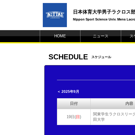
日本体育大学男子ラクロス
Nippon Sport Science Univ. Mens Lacros
HOME
ニュース
ス
SCHEDULE
スケジュール
＜ 2025年9月
日付
内容
関東学生ラクロスリーグF
19日(
日
)
田大学