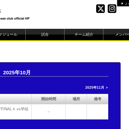
よ
部
se club official HP
ケジュール
試合
チーム紹介
メンバ
2025年10月
2025年11月 ＞
開始時間
場所
備考
INAL４ vs早稲
--