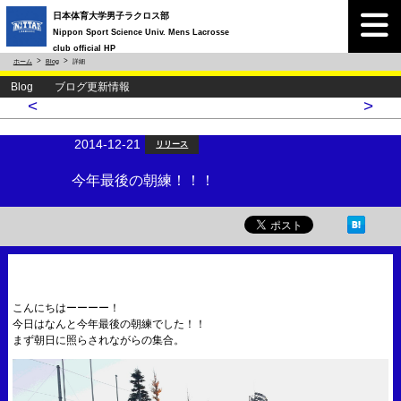
日本体育大学男子ラクロス部
Nippon Sport Science Univ. Mens Lacrosse
club official HP
ホーム
Blog
詳細
Blog ブログ更新情報
<
>
2014-12-21
リリース
今年最後の朝練！！！
こんにちはーーーー！
今日はなんと今年最後の朝練でした！！
まず朝日に照らされながらの集合。