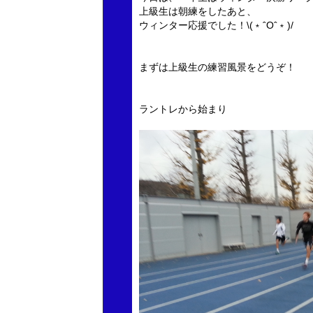
上級生は朝練をしたあと、
ウィンター応援でした！\(﹡ˆOˆ﹡)/
まずは上級生の練習風景をどうぞ！
ラントレから始まり