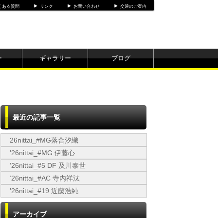
くある質問
リンク
お問い合わせ
交通のご案内
ー
ギャラリー
ブログ
最近の記事一覧
26nittai_#MG落合汐織
’26nittai_#MG 伊藤心
’26nittai_#5 DF 及川泰世
’26nittai_#AC 寺内祥汰
’26nittai_#19 近藤浩純
アーカイブ