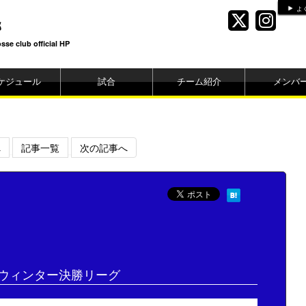
よ
部
se club official HP
ケジュール
試合
チーム紹介
メンバ
へ
記事一覧
次の記事へ
ウィンター決勝リーグ