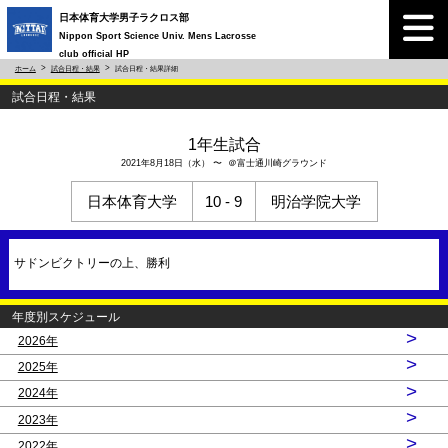
日本体育大学男子ラクロス部
Nippon Sport Science Univ. Mens Lacrosse
club official HP
ホーム
試合日程・結果
試合日程・結果詳細
試合日程・結果
1年生試合
2021年8月18日（水） 〜 ＠富士通川崎グラウンド
日本体育大学
10 - 9
明治学院大学
サドンビクトリーの上、勝利
年度別スケジュール
>
2026年
>
2025年
>
2024年
>
2023年
>
2022年