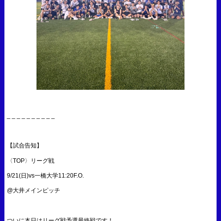
_ _ _ _ _ _ _ _ _ _
【試合告知】
〈TOP〉リーグ戦
9/21(日)vs一橋大学11:20F.O.
@大井メインピッチ
ついに本日はリーグ戦予選最終戦です！