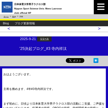
日本体育大学男子ラクロス部
Nippon Sport Science Univ. Mens Lacrosse
club official HP
ホーム
Blog
詳細
Blog ブログ更新情報
<
>
2025-9-21
リリース
’25決起ブログ_#3 寺内祥汰
おはようございます。
主将を務めます、4年#3寺内祥汰です。
まず初めに、日頃より日本体育大学男子ラクロス部の活動にご支援、ご声援を
いただいております、保護者の皆様、OBOGの皆様、学校関係者の皆様に、こ