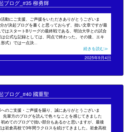
決起ブログ_#35 柳勇輝
の活動にご支援、ご声援をいただきありがとうございま
の自分が決起ブログを書くと思っておらず、拙い文章ですが最
れではスタートBリーグの最終戦である、明治大学との試合
。結果は公式な記録としては、同点で終わった。その後、エキ
式）では一点決...
続きを読む≫
2025年9月4日
決起ブログ_#40 國重聖
部へのご支援・ご声援を賜り、誠にありがとうございま
から、先輩方のブログを読んで色々なことを感じてきました
。初めてのブログで拙い部分もあるかと思いますが、最後
僕は岩倉高校で3年間ラクロスを続けてきました。岩倉高校