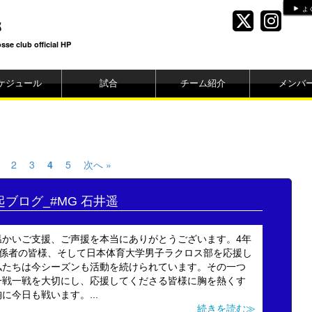
よ
部
se club official HP
ケジュール
試合
チーム紹介
メンバ
2
3
4
5
次へ »
決起ブログ_#MG 石井遥
温かいご支援、ご声援を本当にありがとうございます。4年
関係者の皆様、そして日本体育大学男子ラクロス部を応援し
私たちは今シーズンも活動を続けられています。その一つ
一戦一戦を大切にし、応援してくださる皆様に胸を熱くす
今日も戦います。...
続きを読む≫