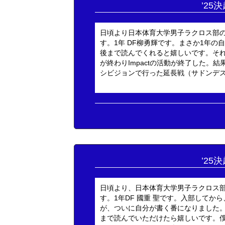
’25
日頃より日本体育大学男子ラクロス部
す。1年 DF柳勇輝です。まさか1年
後まで読んでくれると嬉しいです。そ
が終わりImpactの活動が終了した
シビジョンで行った延長戦（サドンデス形
’25
日頃より、日本体育大学男子ラクロス
す。1年DF 國重 聖です。入部して
が、ついに自分が書く番になりました
まで読んでいただけたら嬉しいです。