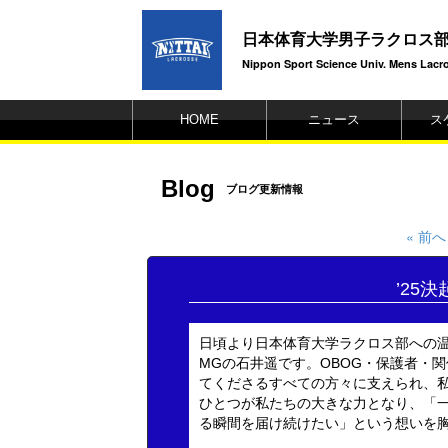
日本体育大学男子ラクロス
Nippon Sport Science Univ. Mens Lacros
HOME
ニュース
ス
Blog
ブログ更新情報
« 前へ
’25
日頃より日本体育大学ラクロス部への
MGの石井遥です。OBOG・保護者・
てくださるすべての方々に支えられ、
ひとつが私たちの大きな力となり、「
る瞬間を届け続けたい」という想いを胸に