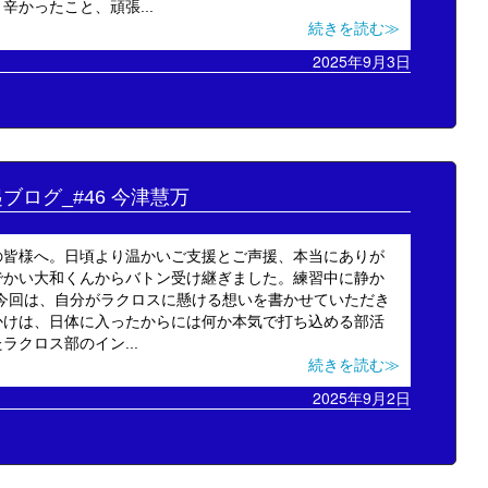
かったこと、頑張...
続きを読む≫
2025年9月3日
起ブログ_#46 今津慧万
の皆様へ。日頃より温かいご支援とご声援、本当にありが
でかい大和くんからバトン受け継ぎました。練習中に静か
す。今回は、自分がラクロスに懸ける想いを書かせていただき
かけは、日体に入ったからには何か本気で打ち込める部活
クロス部のイン...
続きを読む≫
2025年9月2日