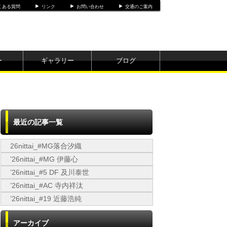
くある質問
リンク
お問い合わせ
交通のご案内
ー
ギャラリー
ブログ
最近の記事一覧
26nittai_#MG落合汐織
’26nittai_#MG 伊藤心
’26nittai_#5 DF 及川泰世
’26nittai_#AC 寺内祥汰
’26nittai_#19 近藤浩純
アーカイブ