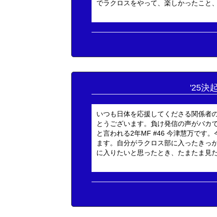
でラクロスをやって、楽しかったこと、辛
'25決
いつも日体を応援してくださる関係者
とうございます。負け発信の声がバカ
と言われる2年MF #46 今津慧万で
ます。自分がラクロス部に入ったきっ
に入りたいと思ったとき、たまたま見たラ